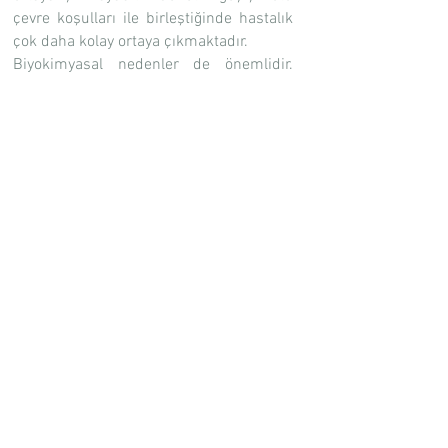
çevre koşulları ile birleştiğinde hastalık
çok daha kolay ortaya çıkmaktadır.
Biyokimyasal nedenler de önemlidir.
Örneğin depresyonda beyinde serotonin
ve diğer nörokimyasal maddelerde
azalma, mani de artma olabilir. Uyku
döngüsü çok bozulur. Hormonal
döngülerde de duygudurum
bozukluklarında bozulmalar görülür.
Neden tedavi etmemiz gereklidir?
Duygudurum bozukluğu olan hastalarda
özkıyım riski yüksektir. Hastaları çok
rahat tedavi edilen bir durumdan
kaybetmemek için tedavi etmeliyiz. Bu
bozukluklarda tekrarlama ihtimali ve
kronikleşme ihtimali yüksektir. Örneğin
bir depresyon atağı geçiren kişilerde 2.
Atağı geçirme ihtimali %50, ikinciyi
geçirende 3. Atak olasılığı %70 e