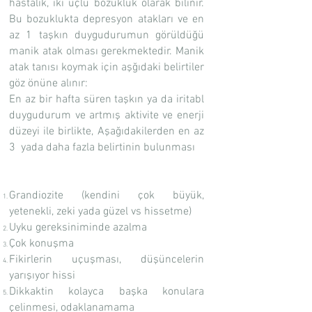
hastalık, iki uçlu bozukluk olarak bilinir.
Bu bozuklukta depresyon atakları ve en
az 1 taşkın duygudurumun görüldüğü
manik atak olması gerekmektedir. Manik
atak tanısı koymak için aşğıdaki belirtiler
göz önüne alınır:
En az bir hafta süren taşkın ya da iritabl
duygudurum ve artmış aktivite ve enerji
düzeyi ile birlikte, Aşağıdakilerden en az
3 yada daha fazla belirtinin bulunması
Grandiozite (kendini çok büyük,
yetenekli, zeki yada güzel vs hissetme)
Uyku gereksiniminde azalma
Çok konuşma
Fikirlerin uçuşması, düşüncelerin
yarışıyor hissi
Dikkaktin kolayca başka konulara
çelinmesi, odaklanamama