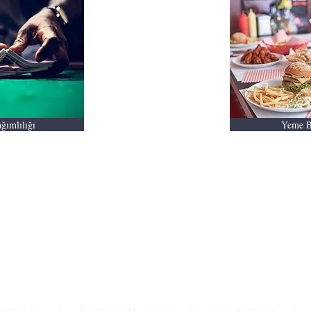
ğımlılığı
Yeme B