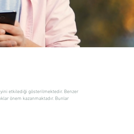
ini etkilediği gösterilmektedir. Benzer
lıklar önem kazanmaktadır. Bunlar