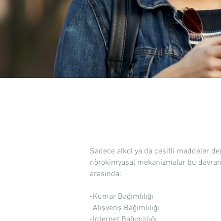
Sadece alkol ya da çeşitli maddeler değ
nörokimyasal mekanizmalar bu davranış
arasında:
-Kumar Bağımlılığı
-Alışveriş Bağımlılığı
-İnternet Bağımlılığı