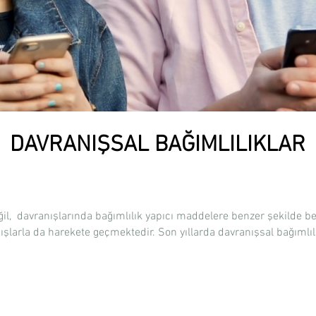
DAVRANIŞSAL BAĞIMLILIKLAR
il, davranışlarında bağımlılık yapıcı maddelere benzer şekilde bey
larla da harekete geçmektedir. Son yıllarda davranışsal bağımlı