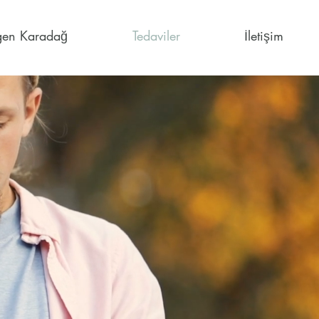
igen Karadağ
Tedaviler
İletişim